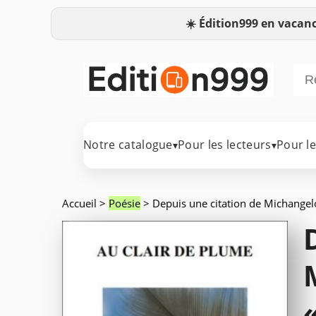
☀️
Édition999 en vacanc
Notre catalogue
Pour les lecteurs
Pour l
▾
▾
Accueil
>
Poésie
> Depuis une citation de Michangelo