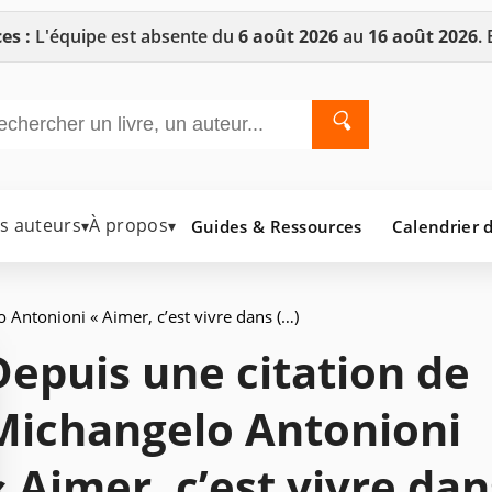
es :
L'équipe est absente du
6 août 2026
au
16 août 2026
.
🔍
es auteurs
À propos
Guides & Ressources
Calendrier d
▾
▾
 Antonioni « Aimer, c’est vivre dans (…)
Depuis une citation de
Michangelo Antonioni
« Aimer, c’est vivre dan