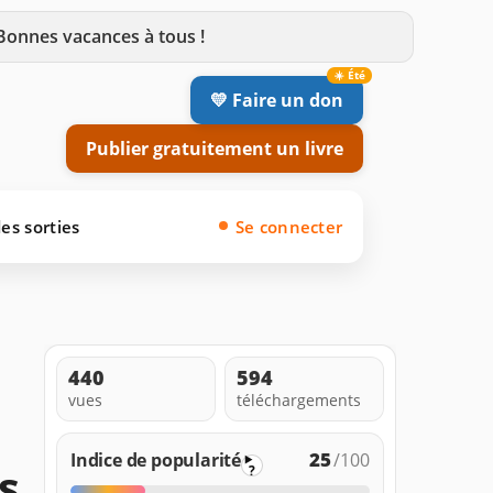
 Bonnes vacances à tous !
💛 Faire un don
Publier gratuitement un livre
es sorties
Se connecter
440
594
vues
téléchargements
25
Indice de popularité
/100
s
?