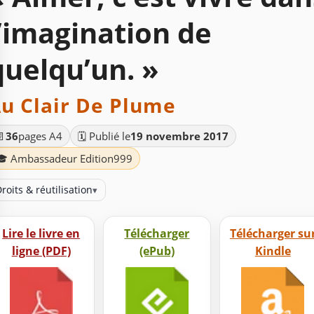
l’imagination de
quelqu’un. »
u Clair De Plume
📄
36
pages A4
🗓️ Publié le
19 novembre 2017
🎓 Ambassadeur Edition999
roits & réutilisation
▾
Lire le livre en
Télécharger
Télécharger su
ligne (PDF)
(ePub)
Kindle