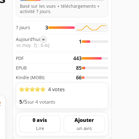
Basé sur les vues + téléchargements +
activité 7 jours.
3
7 jours
Aujourd’hui
=
1
vs moy. 7j : 0.4/j
443
PDF
85
EPUB
66
Kindle (MOBI)
4 votes
5
/5
sur 4 votants
r
0 avis
Ajouter
Lire
un avis