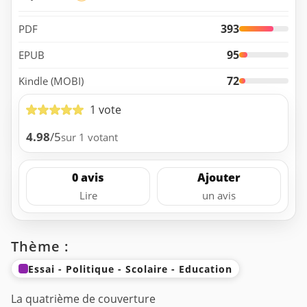
393
PDF
95
EPUB
72
Kindle (MOBI)
1 vote
4.98
/5
sur 1 votant
0 avis
Ajouter
Lire
un avis
Thème :
Essai - Politique - Scolaire - Education
La quatrième de couverture