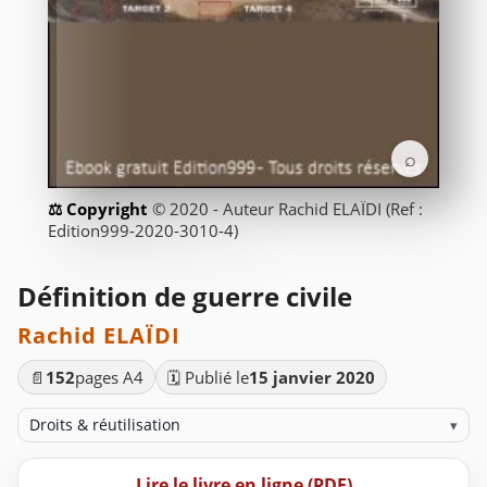
⌕
© 2020 - Auteur Rachid ELAÏDI (Ref :
Edition999-2020-3010-4)
Définition de guerre civile
Rachid ELAÏDI
📄
152
pages A4
🗓️ Publié le
15 janvier 2020
Droits & réutilisation
▾
Lire le livre en ligne (PDF)