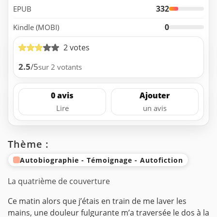
332
EPUB
0
Kindle (MOBI)
2 votes
2.5
/5
sur 2 votants
0 avis
Ajouter
Lire
un avis
Thème :
Autobiographie - Témoignage - Autofiction
La quatrième de couverture
Ce matin alors que j’étais en train de me laver les
mains, une douleur fulgurante m’a traversée le dos à la