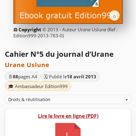
⌕
© 2013 - Auteur Urane Uslune (Ref :
Edition999-2013-783-0)
Cahier N°5 du journal d’Urane
Urane Uslune
📄
88
pages A4
🗓️ Publié le
18 avril 2013
🎓 Ambassadeur Edition999
Droits & réutilisation
▾
Lire le livre en ligne (PDF)