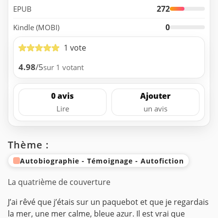
272
EPUB
0
Kindle (MOBI)
1 vote
4.98
/5
sur 1 votant
0 avis
Ajouter
Lire
un avis
Thème :
Autobiographie - Témoignage - Autofiction
La quatrième de couverture
J’ai rêvé que j’étais sur un paquebot et que je regardais
la mer, une mer calme, bleue azur. Il est vrai que