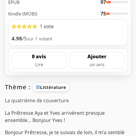
97
EPUB
75
Kindle (MOBI)
1 vote
4.98
/5
sur 1 votant
0 avis
Ajouter
Lire
un avis
Thème :
Littérature
La quatrième de couverture
La Prêtresse Aya et Yves arrivèrent presque
ensemble… Bonjour Yves !
Bonjour Prêtresse, je te suivais de loin, il m’a semblé