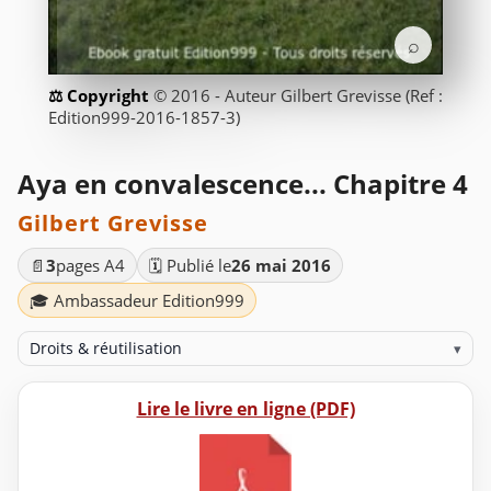
⌕
© 2016 - Auteur Gilbert Grevisse (Ref :
Edition999-2016-1857-3)
Aya en convalescence... Chapitre 4
Gilbert Grevisse
📄
3
pages A4
🗓️ Publié le
26 mai 2016
🎓 Ambassadeur Edition999
Droits & réutilisation
▾
Lire le livre en ligne (PDF)