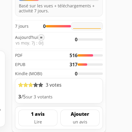
Basé sur les vues + téléchargements +
activité 7 jours.
0
7 jours
Aujourd’hui
=
0
vs moy. 7j : 0/j
516
PDF
317
EPUB
0
Kindle (MOBI)
3 votes
3
/5
sur 3 votants
b
1 avis
Ajouter
Lire
un avis