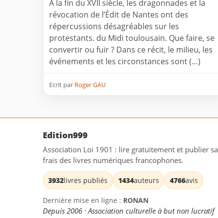
À la fin du XVII siècle, les dragonnades et la
révocation de l’Édit de Nantes ont des
répercussions désagréables sur les
protestants. du Midi toulousain. Que faire, se
convertir ou fuir ? Dans ce récit, le milieu, les
événements et les circonstances sont (…)
Ecrit par
Roger GAU
Edition999
Association Loi 1901 : lire gratuitement et publier s
frais des livres numériques francophones.
3932
livres publiés
1434
auteurs
4766
avis
Dernière mise en ligne :
RONAN
Depuis 2006 · Association culturelle à but non lucratif