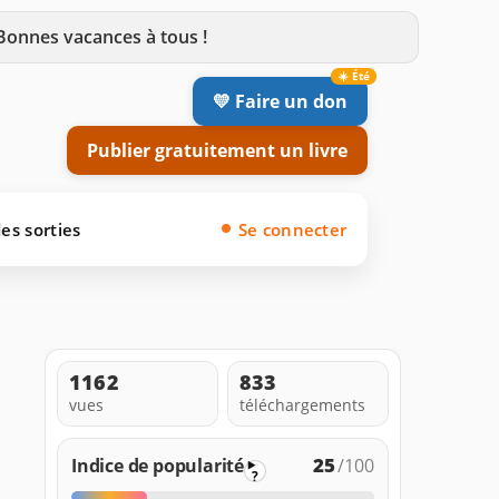
 Bonnes vacances à tous !
💛 Faire un don
Publier gratuitement un livre
es sorties
Se connecter
1162
833
vues
téléchargements
25
Indice de popularité
/100
?