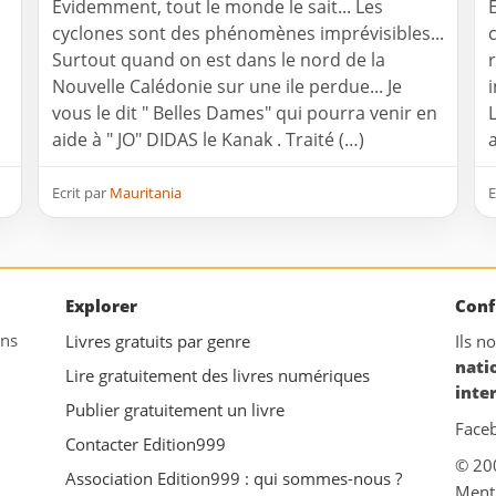
Évidemment, tout le monde le sait... Les
cyclones sont des phénomènes imprévisibles...
Surtout quand on est dans le nord de la
Nouvelle Calédonie sur une ile perdue... Je
vous le dit " Belles Dames" qui pourra venir en
aide à " JO" DIDAS le Kanak . Traité (…)
a
Ecrit par
Mauritania
E
Explorer
Conf
ans
Livres gratuits par genre
Ils n
nati
Lire gratuitement des livres numériques
inte
Publier gratuitement un livre
Face
Contacter Edition999
© 20
Association Edition999 : qui sommes-nous ?
Ment