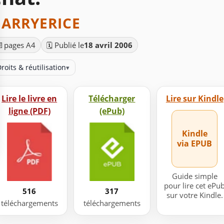
ARRYERICE
📄
pages A4
🗓️ Publié le
18 avril 2006
roits & réutilisation
▾
Lire le livre en
Télécharger
Lire sur Kindle
ligne (PDF)
(ePub)
Kindle
via EPUB
Guide simple
pour lire cet ePu
516
317
sur votre Kindle.
téléchargements
téléchargements