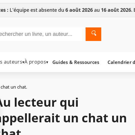
es :
L'équipe est absente du
6 août 2026
au
16 août 2026
.
🔍
es auteurs
À propos
Guides & Ressources
Calendrier d
▾
▾
 chat un chat.
Au lecteur qui
appellerait un chat un
chat.