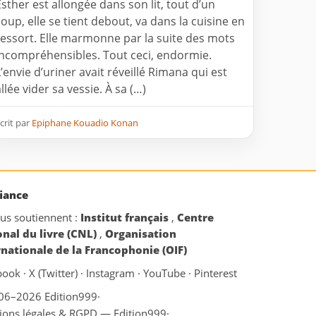
Esther est allongée dans son lit, tout d’un
coup, elle se tient debout, va dans la cuisine en
ressort. Elle marmonne par la suite des mots
incompréhensibles. Tout ceci, endormie.
L’envie d’uriner avait réveillé Rimana qui est
llée vider sa vessie. À sa (…)
crit par
Epiphane Kouadio Konan
iance
ous soutiennent :
Institut français
,
Centre
onal du livre (CNL)
,
Organisation
rnationale de la Francophonie (OIF)
book
·
X (Twitter)
·
Instagram
·
YouTube
·
Pinterest
06–2026 Edition999
·
ions légales & RGPD — Edition999
·