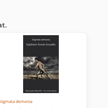
at.
Stigmata demonia