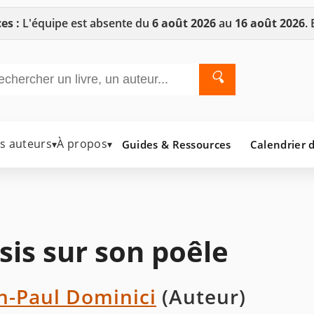
es :
L'équipe est absente du
6 août 2026
au
16 août 2026
.
🔍
es auteurs
À propos
Guides & Ressources
Calendrier d
▾
▾
sis sur son poêle
n-Paul Dominici
(Auteur)