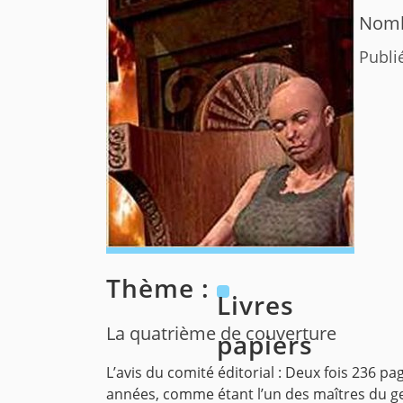
Nomb
Publi
Thème :
Livres
La quatrième de couverture
papiers
L’avis du comité éditorial : Deux fois 236 p
années, comme étant l’un des maîtres du ge