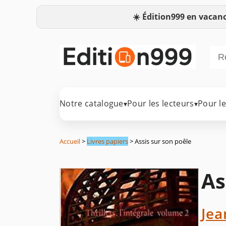
☀️
Édition999 en vacanc
Notre catalogue
Pour les lecteurs
Pour l
▾
▾
Accueil
>
Livres papiers
> Assis sur son poêle
As
Jea