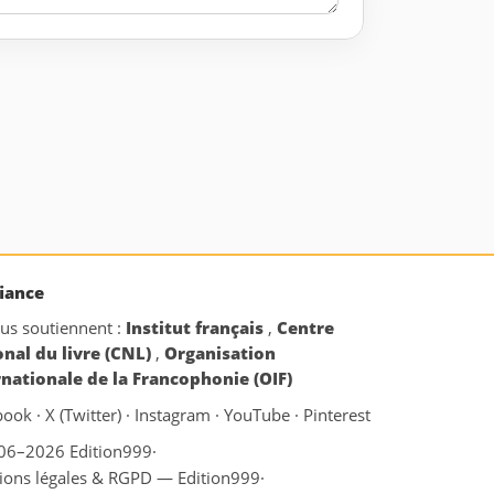
iance
ous soutiennent :
Institut français
,
Centre
onal du livre (CNL)
,
Organisation
rnationale de la Francophonie (OIF)
book
·
X (Twitter)
·
Instagram
·
YouTube
·
Pinterest
06–2026 Edition999
·
ions légales & RGPD — Edition999
·