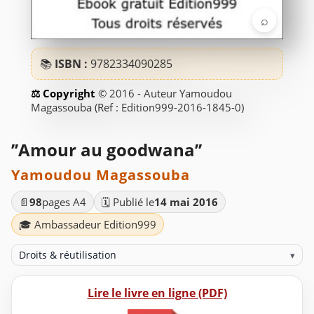
⌕
📚
ISBN :
9782334090285
© 2016 - Auteur Yamoudou
Magassouba (Ref : Edition999-2016-1845-0)
’’Amour au goodwana’’
Yamoudou Magassouba
📄
98
pages A4
🗓️ Publié le
14 mai 2016
🎓 Ambassadeur Edition999
Droits & réutilisation
▾
Lire le livre en ligne (PDF)