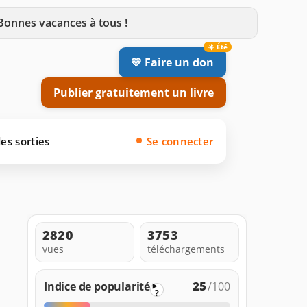
 Bonnes vacances à tous !
💛 Faire un don
Publier gratuitement un livre
es sorties
Se connecter
2820
3753
vues
téléchargements
25
Indice de popularité
/100
?