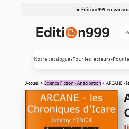
☀️
Édition999 en vacanc
Notre catalogue
Pour les lecteurs
Pour l
▾
▾
Accueil
>
Science Fiction - Anticipation
> ARCANE - le
J