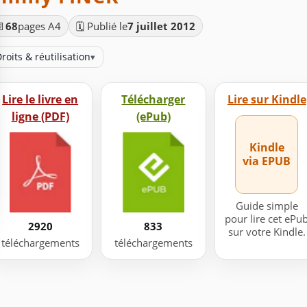
📄
68
pages A4
🗓️ Publié le
7 juillet 2012
roits & réutilisation
▾
Lire le livre en
Télécharger
Lire sur Kindle
ligne (PDF)
(ePub)
Kindle
via EPUB
Guide simple
pour lire cet ePu
2920
833
sur votre Kindle.
téléchargements
téléchargements