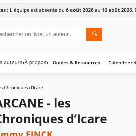
es :
L'équipe est absente du
6 août 2026
au
16 août 2026
.
🔍
es auteurs
À propos
Guides & Ressources
Calendrier d
▾
▾
s Chroniques d’Icare
ARCANE - les
Chroniques d’Icare
immy FINCK