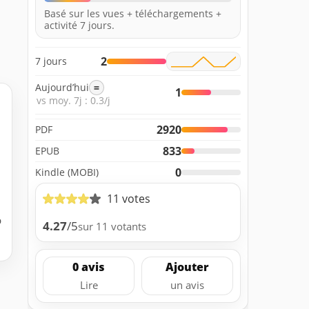
Basé sur les vues + téléchargements +
activité 7 jours.
2
7 jours
Aujourd’hui
=
1
vs moy. 7j : 0.3/j
2920
PDF
833
EPUB
0
Kindle (MOBI)
11 votes
b
4.27
/5
sur 11 votants
0 avis
Ajouter
Lire
un avis