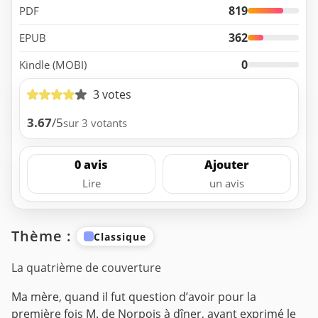
819
PDF
362
EPUB
0
Kindle (MOBI)
3 votes
3.67
/5
sur 3 votants
0 avis
Ajouter
Lire
un avis
Thème :
Classique
La quatrième de couverture
Ma mère, quand il fut question d’avoir pour la
première fois M. de Norpois à dîner, ayant exprimé le