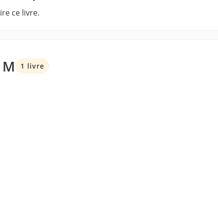
re ce livre.
N M
1 livre