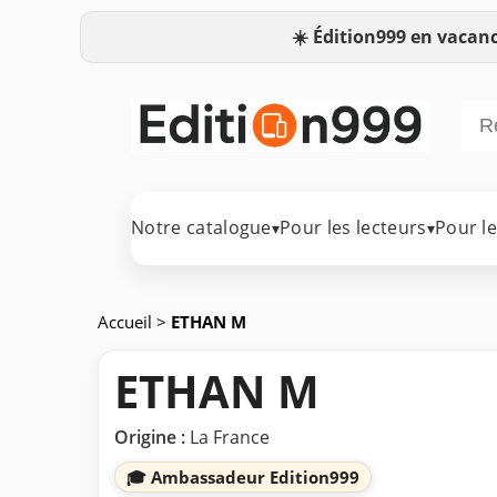
☀️
Édition999 en vacanc
Notre catalogue
Pour les lecteurs
Pour l
▾
▾
Accueil
>
ETHAN M
ETHAN M
Origine :
La France
🎓 Ambassadeur Edition999