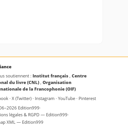
iance
ous soutiennent :
Institut français
,
Centre
onal du livre (CNL)
,
Organisation
rnationale de la Francophonie (OIF)
book
·
X (Twitter)
·
Instagram
·
YouTube
·
Pinterest
06–2026 Edition999
·
ions légales & RGPD — Edition999
·
map XML — Edition999