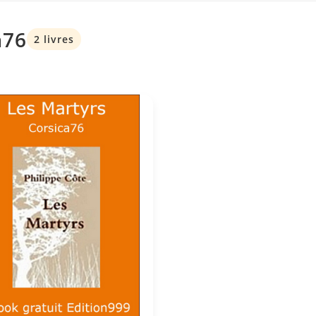
a76
2 livres