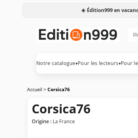
☀️
Édition999 en vacanc
Notre catalogue
Pour les lecteurs
Pour l
▾
▾
Accueil
>
Corsica76
Corsica76
Origine :
La France