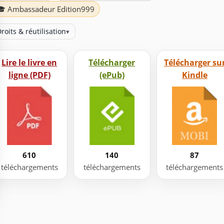
🎓 Ambassadeur Edition999
roits & réutilisation
▾
Lire le livre en
Télécharger
Télécharger su
ligne (PDF)
(ePub)
Kindle
610
140
87
téléchargements
téléchargements
téléchargements