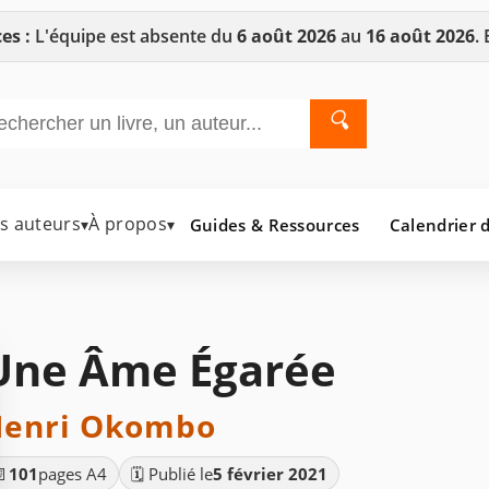
es :
L'équipe est absente du
6 août 2026
au
16 août 2026
.
🔍
es auteurs
À propos
Guides & Ressources
Calendrier d
▾
▾
Une Âme Égarée
enri Okombo
📄
101
pages A4
🗓️ Publié le
5 février 2021