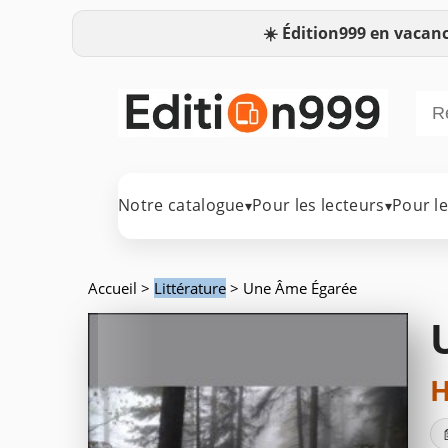
☀️
Édition999 en vacanc
Notre catalogue
Pour les lecteurs
Pour l
▾
▾
Accueil
>
Littérature
> Une Âme Égarée
H