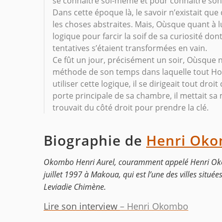
se connaître soi-même et pour connaître son vé
Dans cette époque là, le savoir n’existait que
les choses abstraites. Mais, Oùsque quant à l
logique pour farcir la soif de sa curiosité don
tentatives s’étaient transformées en vain.
Ce fût un jour, précisément un soir, Oùsque n’
méthode de son temps dans laquelle tout H
utiliser cette logique, il se dirigeait tout dr
porte principale de sa chambre, il mettait sa
trouvait du côté droit pour prendre la clé.
Biographie de
Henri Ok
Okombo Henri Aurel, couramment appelé Henri Okomb
juillet 1997 à Makoua, qui est l’une des villes situ
Leviadie Chimène.
Lire son interview
– Henri Okombo