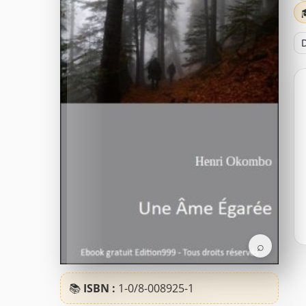
D
⌕
📚
ISBN :
1-0/8-008925-1