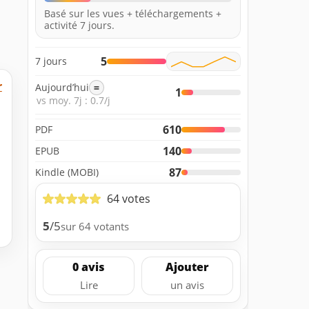
Basé sur les vues + téléchargements +
activité 7 jours.
5
7 jours
r
Aujourd’hui
=
1
vs moy. 7j : 0.7/j
610
PDF
140
EPUB
87
Kindle (MOBI)
64 votes
5
/5
sur 64 votants
0 avis
Ajouter
Lire
un avis