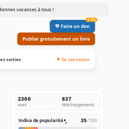
 Bonnes vacances à tous !
💛 Faire un don
Publier gratuitement un livre
es sorties
Se connecter
2300
837
vues
téléchargements
25
Indice de popularité
/100
?