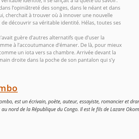
ritable identité, il se lançait à la quête du savoir.
 dans l’opiniâtreté des songes, dans le néant et dans
ui, cherchait à trouver où à innover une nouvelle
t de découvrir sa véritable identité. Hélas, toutes ses
avait guère d’autres alternatifs que d’user la
omme à l’accoutumance d’émaner. De là, pour mieux
oit comme un iota vers sa chambre. Arrivée devant la
 main droite dans la poche de son pantalon qui s’y
ombo
o, est un écrivain, poète, auteur, essayiste, romancier et dra
ées au nord de la République du Congo. Il est le fils de Lazare Ok