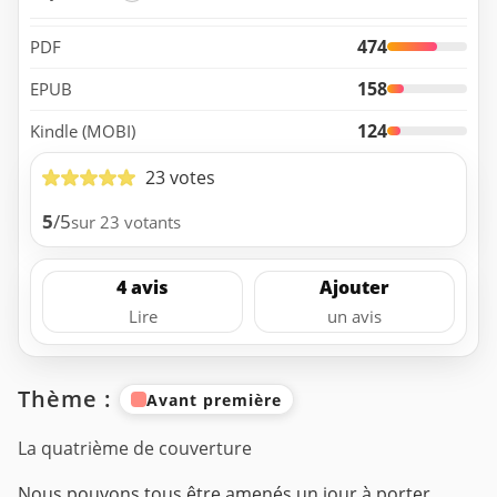
474
PDF
158
EPUB
124
Kindle (MOBI)
23 votes
5
/5
sur 23 votants
4 avis
Ajouter
Lire
un avis
Thème :
Avant première
La quatrième de couverture
Nous pouvons tous être amenés un jour à porter