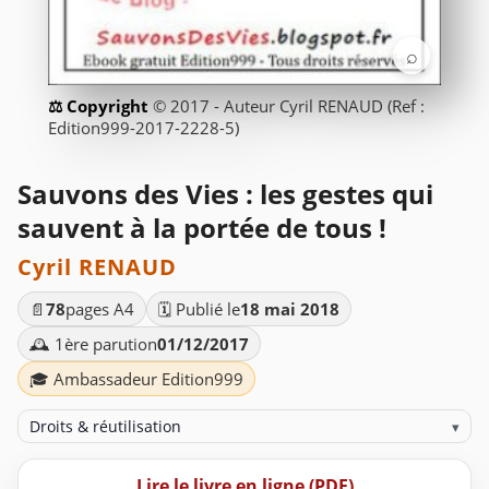
⌕
© 2017 - Auteur Cyril RENAUD (Ref :
Edition999-2017-2228-5)
Sauvons des Vies : les gestes qui
sauvent à la portée de tous !
Cyril RENAUD
📄
78
pages A4
🗓️ Publié le
18 mai 2018
🕰️ 1ère parution
01/12/2017
🎓 Ambassadeur Edition999
Droits & réutilisation
▾
Lire le livre en ligne (PDF)