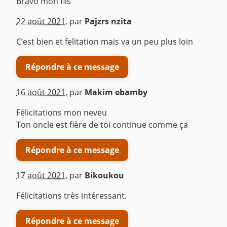
Bravo mon fils
^
22 août 2021
,
par
Pajzrs nzita
C’est bien et felitation mais va un peu plus loin
Répondre à ce message
16 août 2021
,
par
Makim ebamby
Félicitations mon neveu
Ton oncle est fière de toi continue comme ça
Répondre à ce message
17 août 2021
,
par
Bikoukou
Félicitations très intéressant.
Répondre à ce message