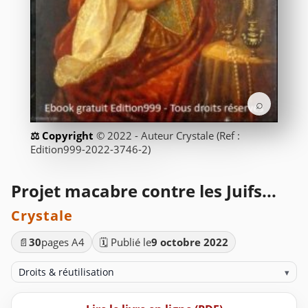
⌕
© 2022 - Auteur Crystale (Ref :
Edition999-2022-3746-2)
Projet macabre contre les Juifs...
Crystale
📄
30
pages A4
🗓️ Publié le
9 octobre 2022
Droits & réutilisation
▾