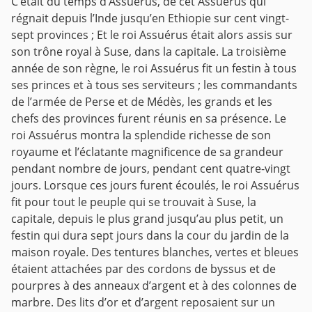
C’était du temps d’Assuérus, de cet Assuérus qui
régnait depuis l’Inde jusqu’en Ethiopie sur cent vingt-
sept provinces ; Et le roi Assuérus était alors assis sur
son trône royal à Suse, dans la capitale. La troisième
année de son règne, le roi Assuérus fit un festin à tous
ses princes et à tous ses serviteurs ; les commandants
de l’armée de Perse et de Médès, les grands et les
chefs des provinces furent réunis en sa présence.
Le
roi Assuérus montra la splendide richesse de son
royaume et l’éclatante magnificence de sa grandeur
pendant nombre de jours, pendant cent quatre-vingt
jours. Lorsque ces jours furent écoulés, le roi Assuérus
fit pour tout le peuple qui se trouvait à Suse, la
capitale, depuis le plus grand jusqu’au plus petit, un
festin qui dura sept jours dans la cour du jardin de la
maison royale. Des tentures blanches, vertes et bleues
étaient attachées par des cordons de byssus et de
pourpres à des anneaux d’argent et à des colonnes de
marbre.
Des lits d’or et d’argent reposaient sur un