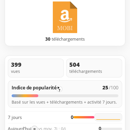
30
téléchargements
399
504
vues
téléchargements
25
Indice de popularité
/100
?
Basé sur les vues + téléchargements + activité 7 jours.
0
7 jours
0
Aujourd’hui
=
vs moy. 7j : 0/j