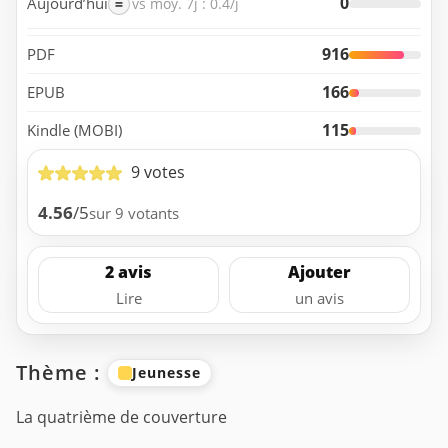
0
Aujourd’hui
=
vs moy. 7j : 0.4/j
916
PDF
166
EPUB
115
Kindle (MOBI)
9 votes
4.56
/5
sur 9 votants
2 avis
Ajouter
Lire
un avis
Thème :
Jeunesse
La quatrième de couverture