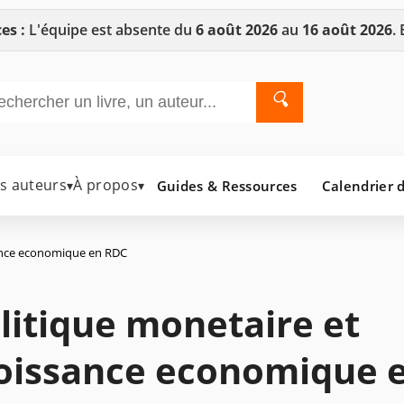
es :
L'équipe est absente du
6 août 2026
au
16 août 2026
.
🔍
es auteurs
À propos
Guides & Ressources
Calendrier d
▾
▾
sance economique en RDC
litique monetaire et
oissance economique 