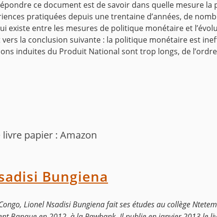
épondre ce document est de savoir dans quelle mesure la po
iences pratiquées depuis une trentaine d’années, de nombr
qui existe entre les mesures de politique monétaire et l’évo
ers la conclusion suivante : la politique monétaire est ineff
ions induites du Produit National sont trop longs, de l’ordre
 livre papier : Amazon
sadisi Bungiena
go, Lionel Nsadisi Bungiena fait ses études au collège Ntetembw
 Banque en 2012, à la Rawbank. Il publie en janvier 2013 le livre