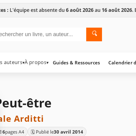
es :
L'équipe est absente du
6 août 2026
au
16 août 2026
.
🔍
es auteurs
À propos
Guides & Ressources
Calendrier d
▾
▾
Peut-être
ale Arditti
📄
6
pages A4
🗓️ Publié le
30 avril 2014