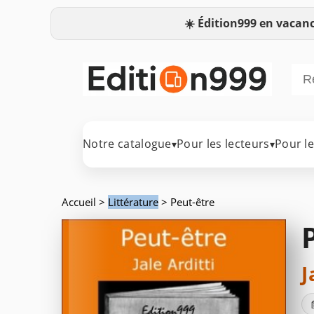
☀️
Édition999 en vacanc
Notre catalogue
Pour les lecteurs
Pour l
▾
▾
Accueil
>
Littérature
> Peut-être
J