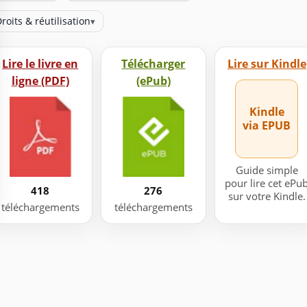
roits & réutilisation
▾
Lire le livre en
Télécharger
Lire sur Kindle
ligne (PDF)
(ePub)
Kindle
via EPUB
Guide simple
pour lire cet ePu
418
276
sur votre Kindle.
téléchargements
téléchargements