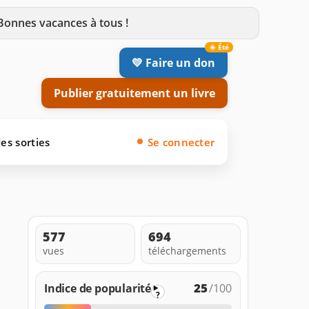
 Bonnes vacances à tous !
💛 Faire un don
Publier gratuitement un livre
es sorties
Se connecter
577
694
vues
téléchargements
25
Indice de popularité
/100
?