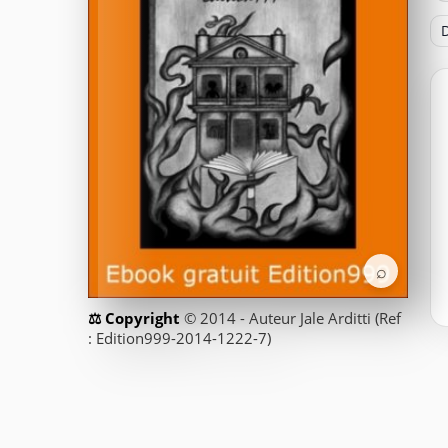
D
⌕
© 2014 - Auteur Jale Arditti (Ref
: Edition999-2014-1222-7)