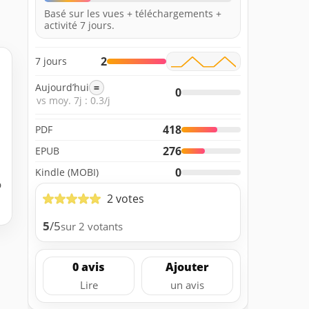
Basé sur les vues + téléchargements +
activité 7 jours.
2
7 jours
Aujourd’hui
=
0
vs moy. 7j : 0.3/j
418
PDF
276
EPUB
0
Kindle (MOBI)
b
2 votes
5
/5
sur 2 votants
0 avis
Ajouter
Lire
un avis