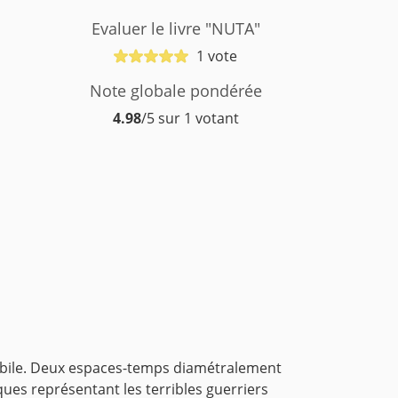
Evaluer le livre "NUTA"
1 vote
Note globale pondérée
4.98
/5 sur 1 votant
omobile. Deux espaces-temps diamétralement
ques représentant les terribles guerriers