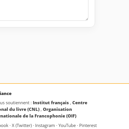
iance
ous soutiennent :
Institut français
,
Centre
onal du livre (CNL)
,
Organisation
rnationale de la Francophonie (OIF)
book
·
X (Twitter)
·
Instagram
·
YouTube
·
Pinterest