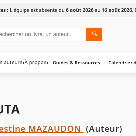
es :
L'équipe est absente du
6 août 2026
au
16 août 2026
.
🔍
es auteurs
À propos
Guides & Ressources
Calendrier d
▾
▾
UTA
lestine MAZAUDON
(Auteur)