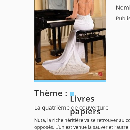
Nomb
Publi
Thème :
Livres
La quatrième de couverture
papiers
Nuta, la riche héritière va se retrouver a
opposés. L’un est venue la sauver et l’autre