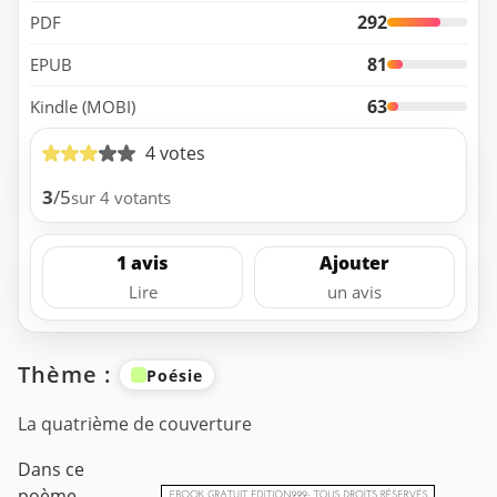
292
PDF
81
EPUB
63
Kindle (MOBI)
4 votes
3
/5
sur 4 votants
1 avis
Ajouter
Lire
un avis
Thème :
Poésie
La quatrième de couverture
Dans ce
poème,