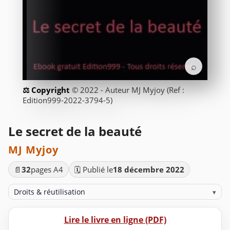
⌕
© 2022 - Auteur MJ Myjoy (Ref :
Edition999-2022-3794-5)
Le secret de la beauté
MJ Myjoy
📄
32
pages A4
🗓️ Publié le
18 décembre 2022
Droits & réutilisation
▾
Lire le livre en ligne (PDF)