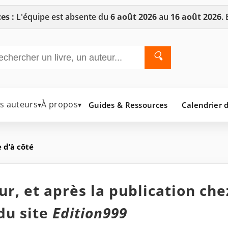
es :
L'équipe est absente du
6 août 2026
au
16 août 2026
.
🔍
es auteurs
À propos
Guides & Ressources
Calendrier d
▾
▾
 d’à côté
r, et après la publication che
du site
Edition999