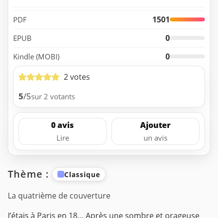
1501
PDF
0
EPUB
0
Kindle (MOBI)
2 votes
5
/5
sur 2 votants
0 avis
Ajouter
Lire
un avis
Thème :
Classique
La quatrième de couverture
J’étais à Paris en 18… Après une sombre et orageuse