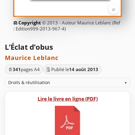
⌕
© 2013 - Auteur Maurice Leblanc (Ref
: Edition999-2013-967-4)
L’Éclat d’obus
Maurice Leblanc
📄
341
pages A4
🗓️ Publié le
14 août 2013
Droits & réutilisation
▾
Lire le livre en ligne (PDF)