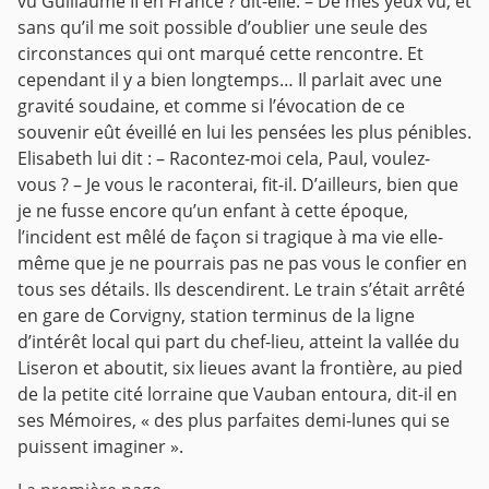
vu Guillaume II en France ? dit-elle.
– De mes yeux vu, et
sans qu’il me soit possible d’oublier une seule des
circonstances qui ont marqué cette rencontre. Et
cependant il y a bien longtemps…
Il parlait avec une
gravité soudaine, et comme si l’évocation de ce
souvenir eût éveillé en lui les pensées les plus pénibles.
Elisabeth lui dit :
– Racontez-moi cela, Paul, voulez-
vous ?
– Je vous le raconterai, fit-il. D’ailleurs, bien que
je ne fusse encore qu’un enfant à cette époque,
l’incident est mêlé de façon si tragique à ma vie elle-
même que je ne pourrais pas ne pas vous le confier en
tous ses détails.
Ils descendirent. Le train s’était arrêté
en gare de Corvigny, station terminus de la ligne
d’intérêt local qui part du chef-lieu, atteint la vallée du
Liseron et aboutit, six lieues avant la frontière, au pied
de la petite cité lorraine que Vauban entoura, dit-il en
ses Mémoires, « des plus parfaites demi-lunes qui se
puissent imaginer ».