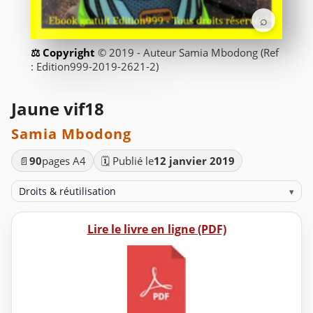
⌕
© 2019 - Auteur Samia Mbodong (Ref
: Edition999-2019-2621-2)
Jaune vif18
Samia Mbodong
📄
90
pages A4
🗓️ Publié le
12 janvier 2019
Droits & réutilisation
▾
Lire le livre en ligne (PDF)