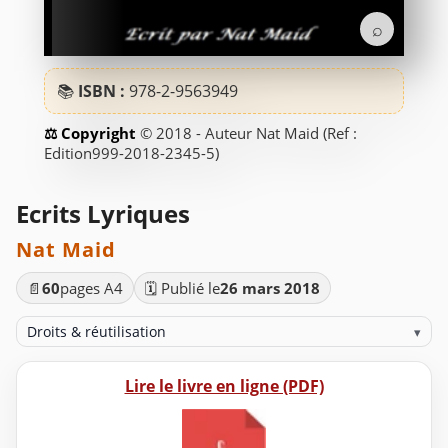
⌕
📚
ISBN :
978-2-9563949
© 2018 - Auteur Nat Maid (Ref :
Edition999-2018-2345-5)
Ecrits Lyriques
Nat Maid
📄
60
pages A4
🗓️ Publié le
26 mars 2018
Droits & réutilisation
▾
Lire le livre en ligne (PDF)