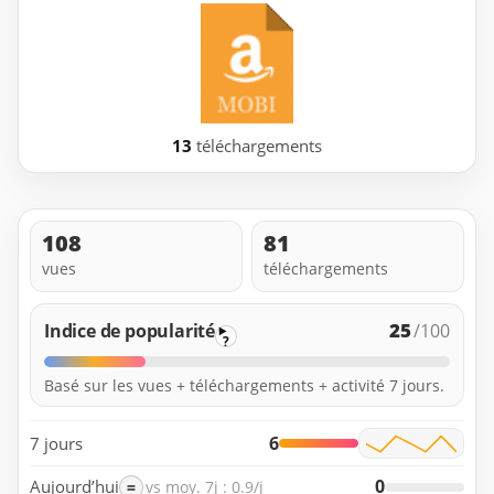
13
téléchargements
108
81
vues
téléchargements
25
Indice de popularité
/100
?
Basé sur les vues + téléchargements + activité 7 jours.
6
7 jours
0
Aujourd’hui
=
vs moy. 7j : 0.9/j