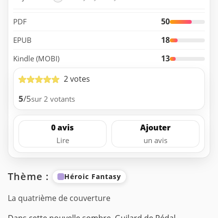
50
PDF
18
EPUB
13
Kindle (MOBI)
2 votes
5
/5
sur 2 votants
0 avis
Ajouter
Lire
un avis
Thème :
Héroic Fantasy
La quatrième de couverture
Dans cette nouvelle sombre, Guilard de Rédal,