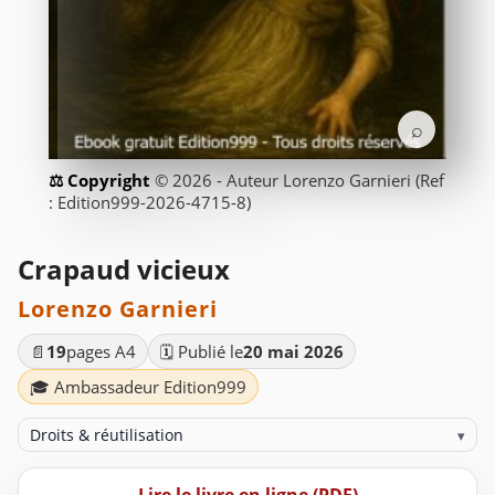
⌕
© 2026 - Auteur Lorenzo Garnieri (Ref
: Edition999-2026-4715-8)
Crapaud vicieux
Lorenzo Garnieri
📄
19
pages A4
🗓️ Publié le
20 mai 2026
🎓 Ambassadeur Edition999
Droits & réutilisation
▾