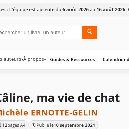
es :
L'équipe est absente du
6 août 2026
au
16 août 2026
.
🔍
es auteurs
À propos
Guides & Ressources
Calendrier d
▾
▾
Câline, ma vie de chat
ichèle ERNOTTE-GELIN
📄
12
pages A4
🗓️ Publié le
10 septembre 2021