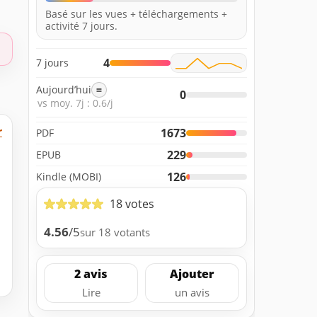
Basé sur les vues + téléchargements +
activité 7 jours.
4
7 jours
Aujourd’hui
=
0
vs moy. 7j : 0.6/j
r
1673
PDF
229
EPUB
126
Kindle (MOBI)
18 votes
4.56
/5
sur 18 votants
2 avis
Ajouter
Lire
un avis