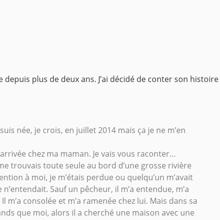
vie depuis plus de deux ans. J’ai décidé de conter son histoir
je suis née, je crois, en juillet 2014 mais ça je ne m’en
is arrivée chez ma maman. Je vais vous raconter…
 me trouvais toute seule au bord d’une grosse rivière
tention à moi, je m’étais perdue ou quelqu’un m’avait
e n’entendait. Sauf un pêcheur, il m’a entendue, m’a
 ! Il m’a consolée et m’a ramenée chez lui. Mais dans sa
rands que moi, alors il a cherché une maison avec une