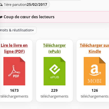
️ 1ère parution
25/02/2017
❤️
Coup de cœur des lecteurs
roits & réutilisation
▾
Lire le livre en
Télécharger
Télécharger su
ligne (PDF)
(ePub)
Kindle
1673
229
126
téléchargements
téléchargements
téléchargements