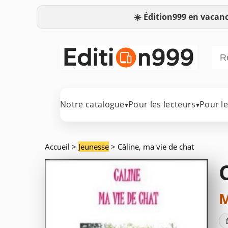
☀️
Édition999 en vacanc
Notre catalogue
Pour les lecteurs
Pour l
▾
▾
Accueil
>
Jeunesse
> Câline, ma vie de chat
M