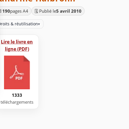
📄
190
pages A4
🗓️ Publié le
5 avril 2010
roits & réutilisation
▾
Lire le livre en
ligne (PDF)
1333
téléchargements