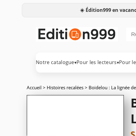
☀️
Édition999 en vacanc
Notre catalogue
Pour les lecteurs
Pour l
▾
▾
Accueil
>
Histoires recalées
> Boidelou : La lignée d
S