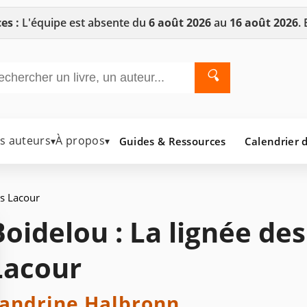
es :
L'équipe est absente du
6 août 2026
au
16 août 2026
.
🔍
es auteurs
À propos
Guides & Ressources
Calendrier d
▾
▾
es Lacour
Boidelou : La lignée des
Lacour
andrine Halbronn