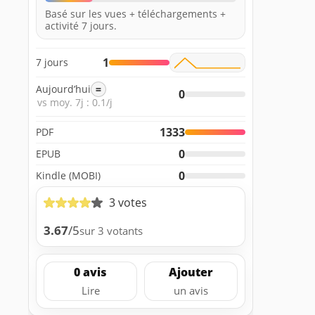
Basé sur les vues + téléchargements +
activité 7 jours.
1
7 jours
Aujourd’hui
=
0
vs moy. 7j : 0.1/j
1333
PDF
0
EPUB
0
Kindle (MOBI)
3 votes
3.67
/5
sur 3 votants
0 avis
Ajouter
Lire
un avis