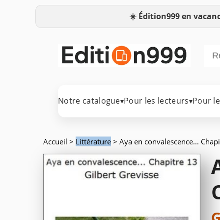
☀️
Édition999 en vacanc
Notre catalogue
Pour les lecteurs
Pour l
▾
▾
Accueil
>
Littérature
> Aya en convalescence... Chapi
G