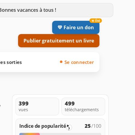
 Bonnes vacances à tous !
💛 Faire un don
Publier gratuitement un livre
es sorties
Se connecter
.
399
499
vues
téléchargements
25
Indice de popularité
/100
?