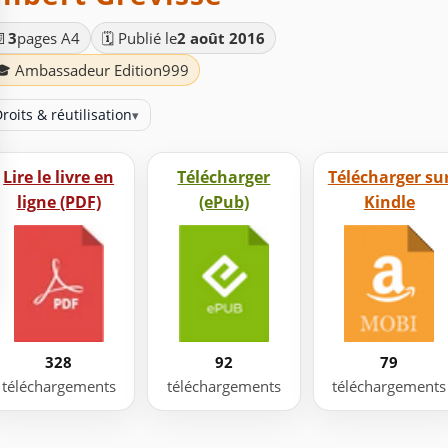
📄
3
pages A4
🗓️ Publié le
2 août 2016
🎓 Ambassadeur Edition999
roits & réutilisation
▾
Lire le livre en
Télécharger
Télécharger su
ligne (PDF)
(ePub)
Kindle
328
92
79
téléchargements
téléchargements
téléchargements