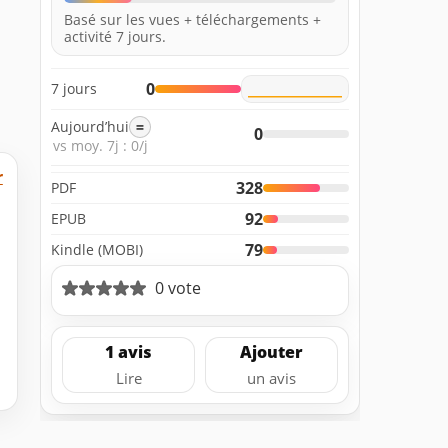
Basé sur les vues + téléchargements +
activité 7 jours.
0
7 jours
Aujourd’hui
=
0
vs moy. 7j : 0/j
r
328
PDF
92
EPUB
79
Kindle (MOBI)
0 vote
1 avis
Ajouter
Lire
un avis