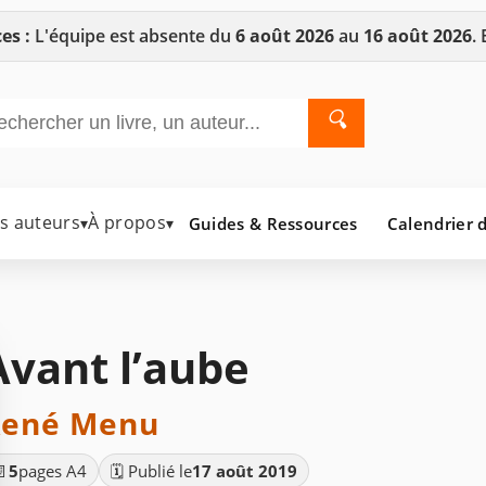
es :
L'équipe est absente du
6 août 2026
au
16 août 2026
.
🔍
es auteurs
À propos
Guides & Ressources
Calendrier d
▾
▾
Avant l’aube
René Menu
📄
5
pages A4
🗓️ Publié le
17 août 2019