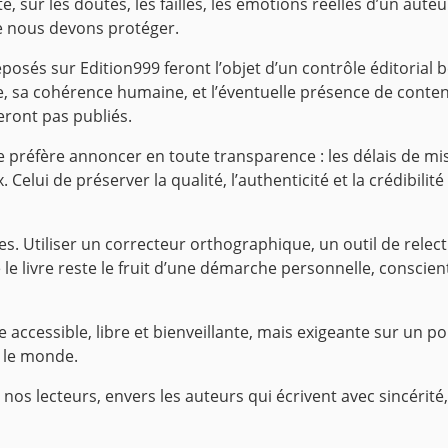
é, sur les doutes, les failles, les émotions réelles d’un aute
ue nous devons protéger.
posés sur Edition999 feront l’objet d’un contrôle éditorial 
e, sa cohérence humaine, et l’éventuelle présence de conten
seront pas publiés.
 préfère annoncer en toute transparence : les délais de mi
x. Celui de préserver la qualité, l’authenticité et la crédib
es. Utiliser un correcteur orthographique, un outil de relec
le livre reste le fruit d’une démarche personnelle, conscien
accessible, libre et bienveillante, mais exigeante sur un poi
r le monde.
 nos lecteurs, envers les auteurs qui écrivent avec sincéri