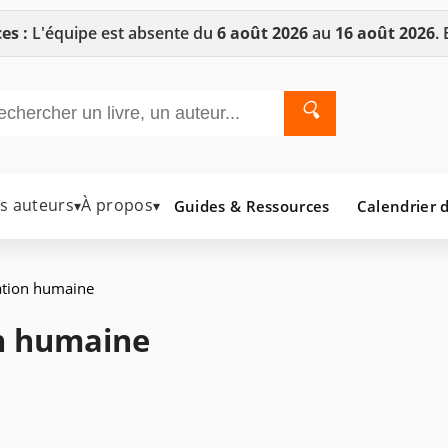
es :
L'équipe est absente du
6 août 2026
au
16 août 2026
.
🔍
es auteurs
À propos
Guides & Ressources
Calendrier d
▾
▾
éation humaine
on humaine