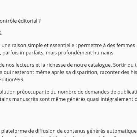
ntrôle éditorial ?
6.
r une raison simple et essentielle : permettre à des femmes
us, parfois imparfaits, mais profondément humains.
 de nos lecteurs et la richesse de notre catalogue. Sortir du 
s qui resteront même après sa disparition, raconter des hist
’Edition999.
olution préoccupante du nombre de demandes de publicatio
s. Certains manuscrits sont même générés quasi intégralement
une plateforme de diffusion de contenus générés automatique