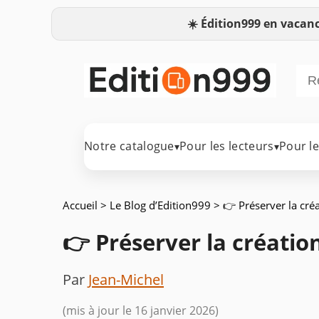
☀️
Édition999 en vacanc
Notre catalogue
Pour les lecteurs
Pour l
▾
▾
Accueil
>
Le Blog d’Edition999
> 👉 Préserver la cr
👉 Préserver la créati
Par
Jean-Michel
(mis à jour le 16 janvier 2026)