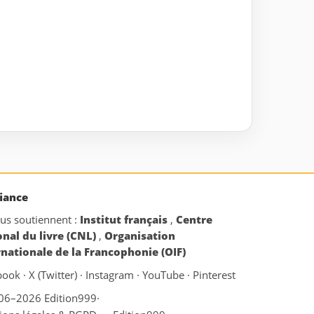
iance
ous soutiennent :
Institut français
,
Centre
onal du livre (CNL)
,
Organisation
rnationale de la Francophonie (OIF)
book
·
X (Twitter)
·
Instagram
·
YouTube
·
Pinterest
06–2026 Edition999
·