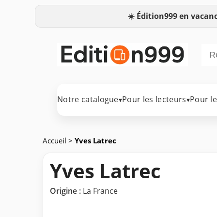
☀️
Édition999 en vacanc
Notre catalogue
Pour les lecteurs
Pour l
▾
▾
Accueil
>
Yves Latrec
Yves Latrec
Origine :
La France