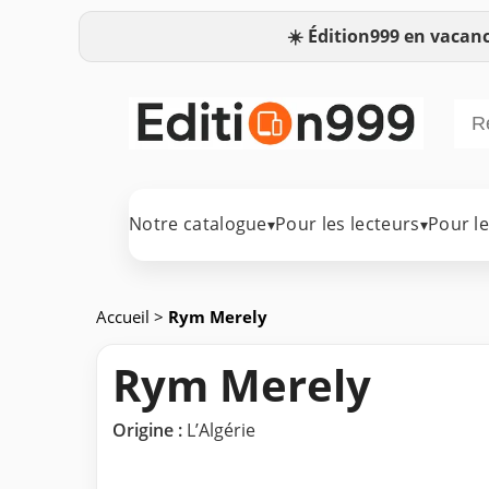
☀️
Édition999 en vacanc
Notre catalogue
Pour les lecteurs
Pour l
▾
▾
Accueil
>
Rym Merely
Rym Merely
Origine :
L’Algérie