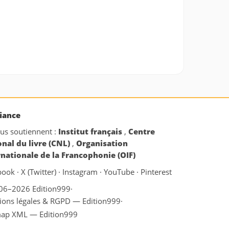
iance
ous soutiennent :
Institut français
,
Centre
onal du livre (CNL)
,
Organisation
rnationale de la Francophonie (OIF)
book
·
X (Twitter)
·
Instagram
·
YouTube
·
Pinterest
06–2026 Edition999
·
ions légales & RGPD — Edition999
·
map XML — Edition999