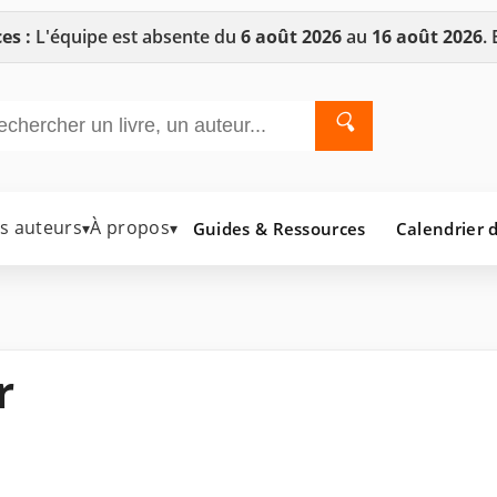
es :
L'équipe est absente du
6 août 2026
au
16 août 2026
.
🔍
es auteurs
À propos
Guides & Ressources
Calendrier d
▾
▾
r