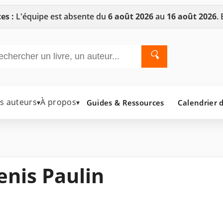
es :
L'équipe est absente du
6 août 2026
au
16 août 2026
.
🔍
es auteurs
À propos
Guides & Ressources
Calendrier d
▾
▾
nis Paulin