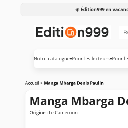
☀️
Édition999 en vacanc
Notre catalogue
Pour les lecteurs
Pour l
▾
▾
Accueil
>
Manga Mbarga Denis Paulin
Manga Mbarga De
Origine :
Le Cameroun