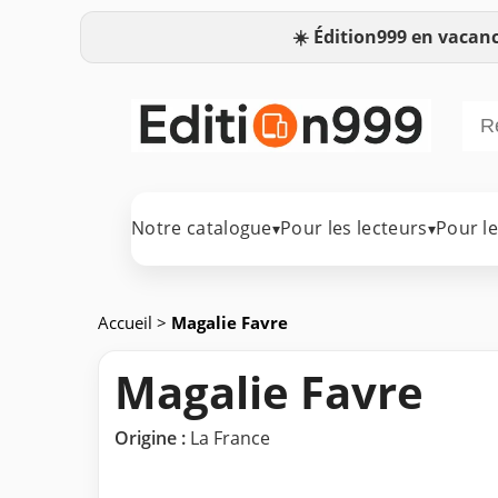
☀️
Édition999 en vacanc
Notre catalogue
Pour les lecteurs
Pour l
▾
▾
Accueil
>
Magalie Favre
Magalie Favre
Origine :
La France