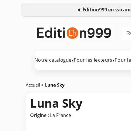
☀️
Édition999 en vacanc
Notre catalogue
Pour les lecteurs
Pour l
▾
▾
Accueil
>
Luna Sky
Luna Sky
Origine :
La France