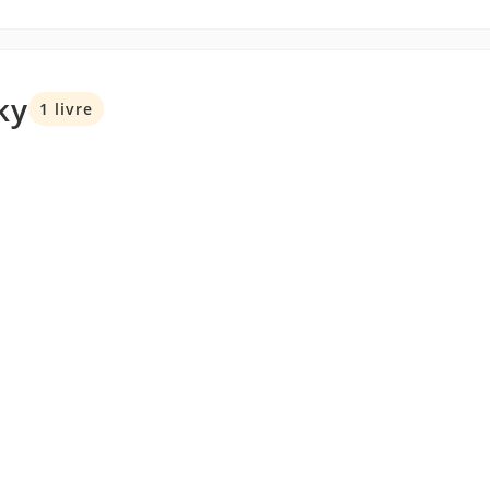
ky
1 livre