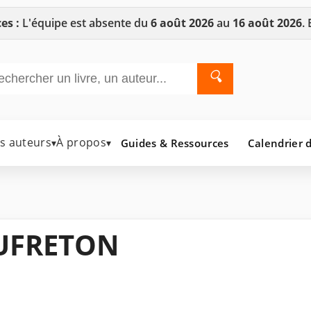
es :
L'équipe est absente du
6 août 2026
au
16 août 2026
.
🔍
es auteurs
À propos
Guides & Ressources
Calendrier d
▾
▾
AUFRETON