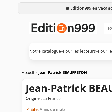
☀️
Édition999 en vacanc
Notre catalogue
Pour les lecteurs
Pour l
▾
▾
Accueil
>
Jean-Patrick BEAUFRETON
Jean-Patrick BE
Origine :
La France
🔗 Site
: Amis de mots