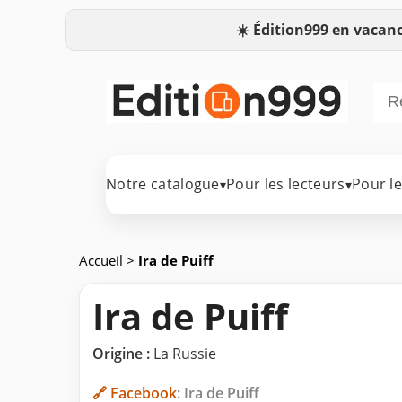
☀️
Édition999 en vacanc
Notre catalogue
Pour les lecteurs
Pour l
▾
▾
Accueil
>
Ira de Puiff
Ira de Puiff
Origine :
La Russie
🔗 Facebook
: Ira de Puiff