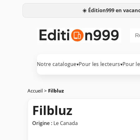
☀️
Édition999 en vacanc
Notre catalogue
Pour les lecteurs
Pour l
▾
▾
Accueil
>
Filbluz
Filbluz
Origine :
Le Canada