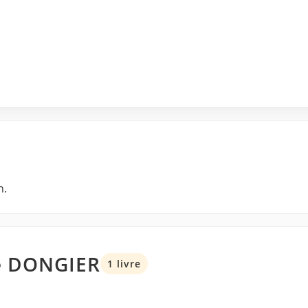
n.
ce DONGIER
1 livre