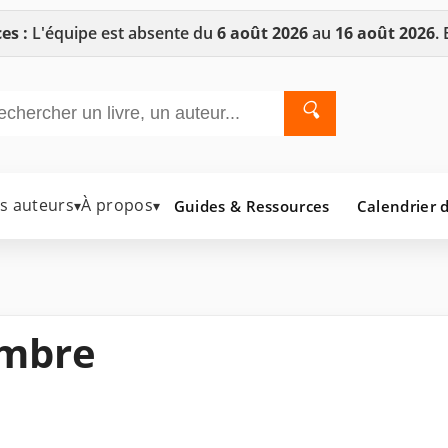
es :
L'équipe est absente du
6 août 2026
au
16 août 2026
.
🔍
es auteurs
À propos
Guides & Ressources
Calendrier d
▾
▾
ambre