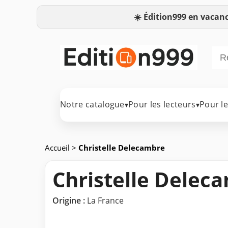
☀️
Édition999 en vacanc
Notre catalogue
Pour les lecteurs
Pour l
▾
▾
Accueil
>
Christelle Delecambre
Christelle Delec
Origine :
La France