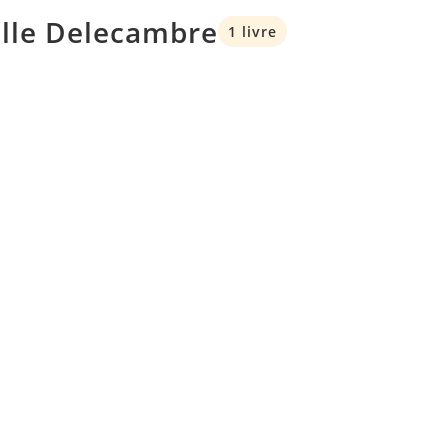
elle Delecambre
1 livre