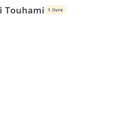
li Touhami
1 livre