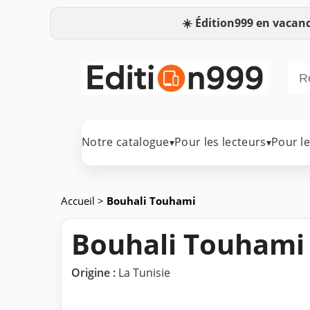
☀️
Édition999 en vacanc
Notre catalogue
Pour les lecteurs
Pour l
▾
▾
Accueil
>
Bouhali Touhami
Bouhali Touhami
Origine :
La Tunisie