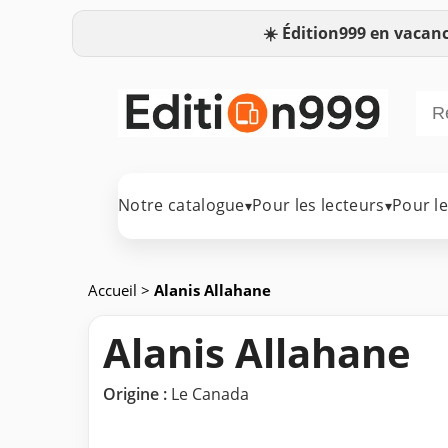
☀️
Édition999 en vacanc
Notre catalogue
Pour les lecteurs
Pour l
▾
▾
Accueil
>
Alanis Allahane
Alanis Allahane
Origine :
Le Canada