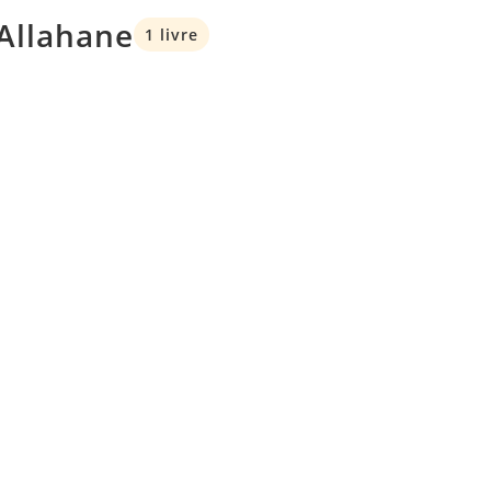
 Allahane
1 livre