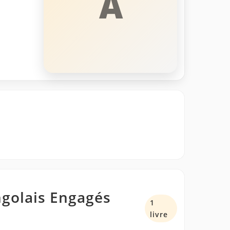
A
ngolais Engagés
1
livre