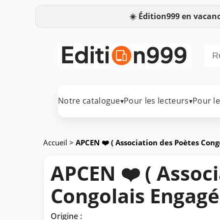
☀️
Édition999 en vacanc
Notre catalogue
Pour les lecteurs
Pour l
▾
▾
Accueil
>
APCEN ❤️ ( Association des Poètes Cong
APCEN ❤️ ( Assoc
Congolais Engagé
Origine :