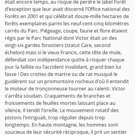
était encore temps, au risque de perdre le label Forêt
d’exception que leur avait discerné l’Office national des
Forêts en 2001 et qui célébrait douze-mille hectares de
forêts exemplaires parmi les neuf-cent-cinq kilomètres
carrés du Parc. Piégeage, coupe, faune et flore étaient
régis par le Parc National dont Victor était un des
vingt-six gardes forestiers (statut Care, second
échelon) mais si le vieux Francis, cette tête de mule,
défendait son indépendance quitte à risquer chaque
jour la faillite ou l’accident invalidant, grand bien lui
fasse !
Des crottes de martre ou de rat musqué le
guidèrent sur un promontoire rocheux d’où il entendit
le moteur de tronçonneuse tourner au ralenti. Victor
s’arrêta soudain. Craquements de branches et
froissements de feuilles mortes laissant place au
silence, il tendit l’oreille. Le mouvement rotatif des
pistons l’intriguait, trop régulier depuis trop
longtemps.
En haute montagne, les hommes sont
soucieux de leur sécurité réciproque, il prit un sentier