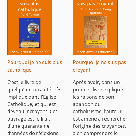
Pourquoi je ne suis plus
Pourquoi je ne suis pas
catholique
croyant
C’est le livre de
Après avoir, dans un
quelqu’un qui a été très
premier livre expliqué
impliqué dans l’Eglise
les raisons de son
Catholique, et qui est
abandon du
devenu incroyant. Cet
catholicisme, l’auteur
ouvrage est le fruit
est amené à rechercher
d’une quarantaine
l’origine des croyances,
d’années de réflexions.
à en comprendre le