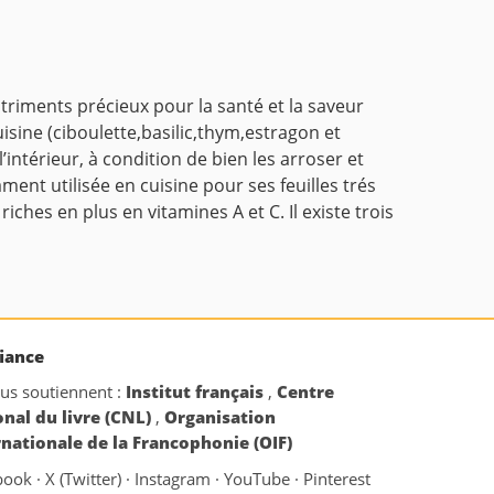
triments précieux pour la santé et la saveur
uisine (ciboulette,basilic,thym,estragon et
intérieur, à condition de bien les arroser et
ment utilisée en cuisine pour ses feuilles trés
iches en plus en vitamines A et C. Il existe trois
iance
ous soutiennent :
Institut français
,
Centre
onal du livre (CNL)
,
Organisation
rnationale de la Francophonie (OIF)
book
·
X (Twitter)
·
Instagram
·
YouTube
·
Pinterest