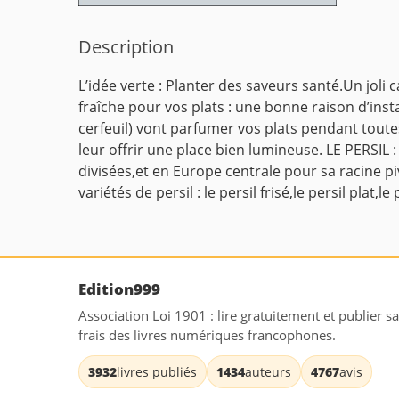
Description
L’idée verte : Planter des saveurs santé.Un jol
fraîche pour vos plats : une bonne raison d’insta
cerfeuil) vont parfumer vos plats pendant toutes
leur offrir une place bien lumineuse.
LE PERSIL :
divisées,et en Europe centrale pour sa racine piv
variétés de persil : le persil frisé,le persil plat,le
Edition999
Association Loi 1901 : lire gratuitement et publier s
frais des livres numériques francophones.
3932
livres publiés
1434
auteurs
4767
avis