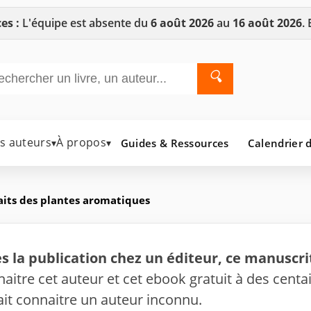
es :
L'équipe est absente du
6 août 2026
au
16 août 2026
.
🔍
es auteurs
À propos
Guides & Ressources
Calendrier d
▾
▾
aits des plantes aromatiques
s la publication chez un éditeur, ce manuscrit
nnaitre cet auteur et cet ebook gratuit à des centa
fait connaitre un auteur inconnu.