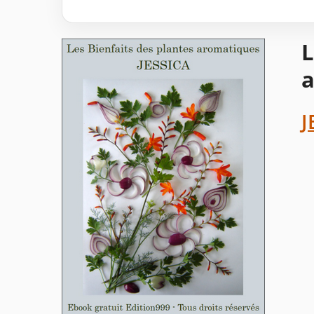
L
a
J